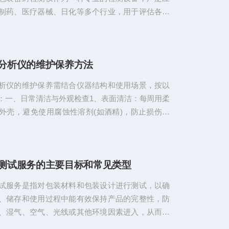
制药、医疗器械、日化等多个行业，用于评估各种
密封性能。本文将详细介绍它的工作原理、技术特
域以及选型指南。一、工作原理包装密封检测仪的
要基于压力差和流量检测。最常见的方法是负压
分析仪的维护保养方法
对真空室抽真空，使浸在水中的试样产生内外压
样内气体外逸情况，以此判定试样的密封性能。另
析仪的维护保养需结合仪器结构和使用场景，按以
正压法，通过向包装内部充入一定压力的气体，...
：一、日常清洁与外观检查‌1、表面清洁‌：每周用柔
外壳，避免使用腐蚀性溶剂(如酒精)，防止损伤传
‌。‌2、进气口检查‌：确保无灰尘或油污堵塞，影响气
‌3、密封性验证‌：检查接口是否松动，防止漏气导致测
二、传感器专项维护‌1、电化学传感器‌避免长时间暴露
测试服务的主要目标和常见类型
1000ppm)或腐蚀性气体中，防止电极中毒‌。定期
状态，若液面低于刻度线需补充专用电解液‌。‌2、
试服务是指对包装材料和包装设计进行测试，以确
、储存和使用过程中能有效保持产品的完整性，防
、湿气、空气、光线或其他环境因素进入，从而保
量和安全。这类测试通常用于食品、药品、化妆