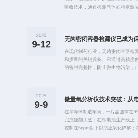
吸收技术，通过检测气体在特定激
测量气体中氧气的浓度。该仪器因
触测量等优点，在航空航天、冶金
包装等行业得到广泛应用。激光法
2025
主要利用激光吸收光谱技术（LaserAbsor
9-12
LAS）来进行氧气浓度测量。其基
在现代制药行业，无菌密闭容器检
激光源发出特定波...
和质量的关键设备。它通过高精度
的密封完整性，防止微生物污染，
和质量控制等环节。一、检测原理
技术基于多种检测方法，其中最常
流量检测法。以真空衰减法为例，
2025
首先将待测容器置于密封测试腔内
9-9
至-90kPa；随后启动双传感器系
在半导体制造车间，一片晶圆需在99.
后通过算法分析真空衰减速率，判定是
完成蚀刻工艺；在锂电池生产线上
控制在5ppm以下以防止氧化降解
的残氧量直接影响咖啡豆的保鲜周