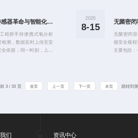
的崛起。作为工业气体纯度
品、电子产
.1ppm级的检测精度，重
要目标：1
2025
便携式氧分析仪技术内核：传感器革命与智能化的融合
无菌密闭
量氧分析仪的核心技术历经
物质泄漏，
8-15
准，但操作复杂且无法在线
灰尘、湿气
工程师手持便携式氧分析
无菌密闭容
保障包装内
度检测，数据实时上传至安
循安全规程
安全依据；同一时刻，上海
主要包括：‌
同款设备监测晶圆制造车间
设备外观无
质不破坏芯片性能。这种集
电压符合额
体检测设备，正以“移动哨
件‌：检测
测与科研创新的气体检测范
体浓度应低
 3 / 33 页
跳转到
首页
上一页
下一页
末页
智能化的融合便携式氧分析
防护‌：操
当前主流...
禁止化纤衣物
于我们
资讯中心