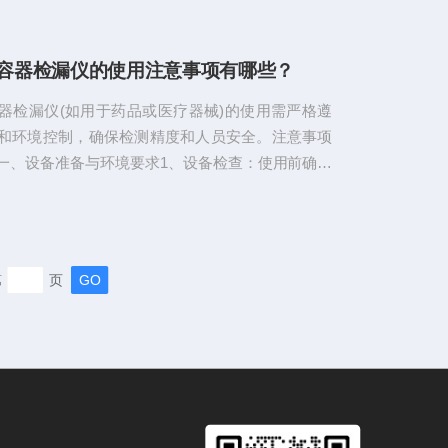
品等对包装有较高要求的行业。包装密封测试的主
.防止泄漏：确保包装能有效防止液体、气体或其他
容器检漏仪的使用注意事项有哪些？
保护产品。2.防止污染：确保包装能够防止细菌、
等外部污染物进入。3.延长保质期：通过密封性能
器检漏仪(如用于药品或医疗器械)的使用需严格遵
的产品保持新鲜和有效性，延长保质期...
和环境控制，确保检测精度和人员安全。注意事项
一、设备准备与环境要求‌‌1、设备检查‌：使用前确认
破损、线路无老化，探头清洁无堵塞，并验证电源
定值；电池电量充足或外接电源稳定。‌2、环境条
区需通风良好，避免明火、静电隐患；空气中可燃气
于爆炸下限的20%，必要时预检环境安全。‌3、个人
第
页
作人员穿戴防静电工作服、绝缘手套、口罩和压帽，
以防静电。‌...