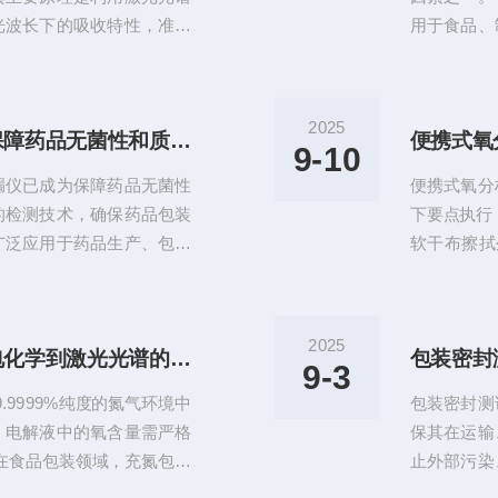
光波长下的吸收特性，准确
用于食品、
其高灵敏度、高精度、无接
包装材料的
、化工、环境监测以及食品
点、应用领
残氧仪的工作原理：该仪器
工作原理主
2025
无菌密闭容器检漏仪已成为保障药品无菌性和质量的关键设备
便携式氧
ptionSpectroscopy，
法，即通过
9-10
本原理如下：1.激光激发：
差，观测试
漏仪已成为保障药品无菌性
便携式氧分
一种方法是
的检测技术，确保药品包装
下要点执行
广泛应用于药品生产、包装
软干布擦拭
无菌密闭容器检漏仪的核心
感器或电路
见的是真空衰减法和微质量
体采样‌。
其检测流程分为三个阶段：
量误差‌。
2025
微量氧分析仪技术突破：从电化学到激光光谱的进化之路
包装密封
，通过真空泵将腔内压力降
于高浓度氧(
9-3
统，实时监测真空度变化；最
检查电解液
9999%纯度的氮气环境中
包装密封测
否存在泄...
氧...
，电解液中的氧含量需严格
保其在运输
；在食品包装领域，充氮包装
止外部污染
期，这些场景的共同需求，
护产品的质