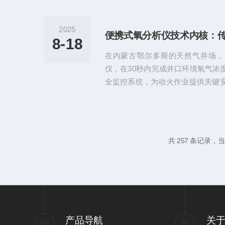
催生了微量氧分析仪这一精密仪器
检测的核心设备，微量氧分析仪正以0
2025
塑现代制造业的质量控制标准。微
8-18
三次迭代。早期比色法虽为国际标
在内蒙古鄂尔多斯的天然气井场，
检测，已逐渐被淘汰。当前主流技...
仪，在30秒内完成井口环境氧气浓
全监控系统，为动火作业提供关键
张江的芯片实验室里，科研人员用
的高纯氮气纯度，确保ppb级氧杂
高精度、便携性、智能化于一体的气
兵”的角色，重构工业安全、环境监
共 257 条记录，当前
式。一、技术内核：传感器革命与
仪的核心突破在于传感器技术的迭代。
产品导航
关