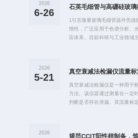
2026
6-26
1引言微量玻璃毛细管器件凭借
惰性，广泛应用于色谱分析、
应体系。目前科研与工业领域
毛细管与GG-17高硼硅玻璃
扰、检测偏差、管材开裂、设
质选型不匹配工况导致。高硼
2026
真空衰减法检漏仪流量标
规温和工况；石英毛细管具备
5-21
出等优势，多用于高精度精密
真空衰减法检漏仪是一种用于
补、应用边界清晰，精准选型是保
方法。该仪器通过测量在一定
判断是否存在泄漏。其流量标
确性的关键环节。以下是对真
分析的详细探讨。一、真空衰
法基于以下原理：真空状态下
2026
规范CCIT阳性样制备，
个密封良好的容器如果抽成真