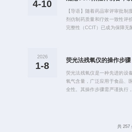
4-10
泄漏，气体将不断进入容器，
【导语】随着药品审评审批制
通过监测压力随时间的衰减速率，
剂仿制药质量和疗效一致性评
完整性（CCIT）已成为保障
确保检验数据的科学性与重现
近日正式发布并实施了《CCI
范》，从源头把控质量，迈出
2026
荧光法残氧仪的操作步骤
步。在药品生产质量控制过程中
1-8
能够防止微生物侵入、气体交换
荧光法残氧仪是一种先进的设
开发（如真空衰减法、高压放电法
氧气含量，广泛应用于食品、
全性。其操作步骤需严谨执行
下是详细的操作流程。一、准备
观检查‌：确保仪器外观完好
伤。‌电源连接‌：使用三线式
替代品，防止零线与地线混用
共 25
查电量并充足电。‌环境准备‌：