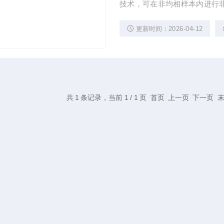
技术，可在非均相样本内进行
表面或置于玻璃或塑料材质的
更新时间：2026-04-12
要进行切割，可将氧含量转换为光
式记录二维传感器空间和时间响
共 1 条记录，当前 1 / 1 页 首页 上一页 下一页