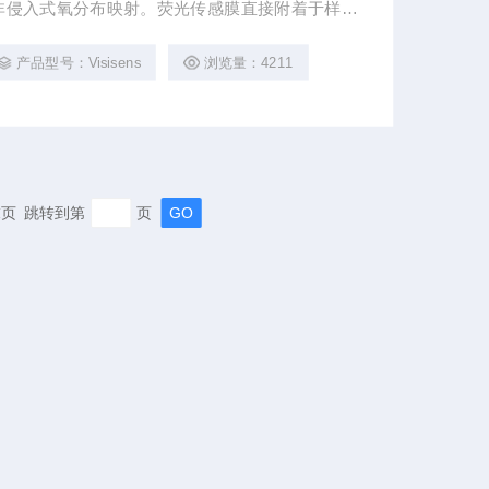
非侵入式氧分布映射。荧光传感膜直接附着于样本
透明容器内。传感膜有多种尺寸可选，并可根据需
产品型号：Visisens
浏览量：4211
信号。利用VisiSens™成像设备，以非接触方
应情况。
 末页 跳转到第
页