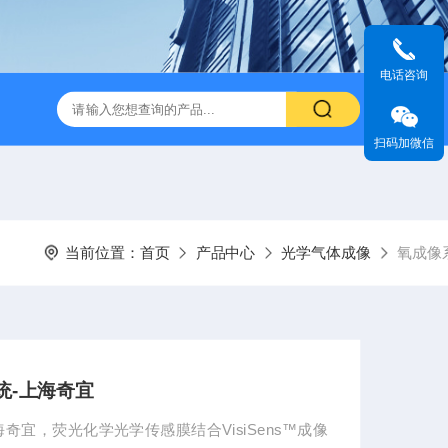
电话咨询
扫码加微信
当前位置：
首页
产品中心
光学气体成像
氧成像
系统-上海奇宜
上海奇宜，荧光化学光学传感膜结合VisiSens™成像