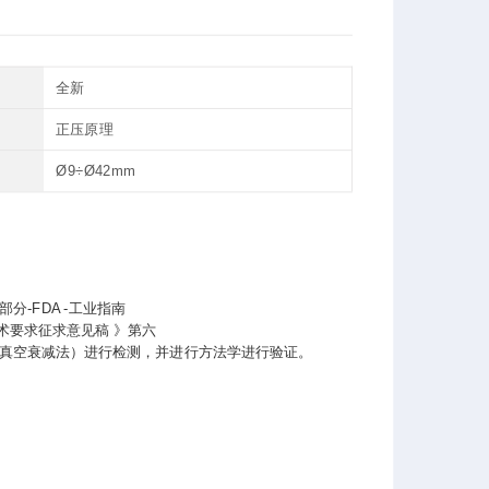
全新
正压原理
Ø9÷Ø42mm
分-FDA -工业指南
技术要求征求意见稿 》第六
/真空衰减法）进行检测，并进行方法学进行验证。