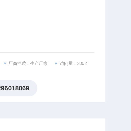
厂商性质：生产厂家
访问量：3002
为无菌产品稳定性方案的组成部分-FDA -工业指
296018069
剂仿制药质量和疗效一致性评价技术要求征求意见稿