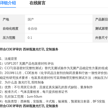
详细介绍
在线留言
产地
国产
产品新旧
自动化程度
全自动
测试原理
压力范围
0.1
外形尺寸
符合CDE评审的 西林瓶激光打孔 定制服务
1、法规背景
1）USP1207 无菌产品包装密封性评估
2）CCIT(容器密封完整性测试）替代无菌试验作为无菌产品稳定性方案的组成部
3）2019年11月，CDE发布《化学药品注射剂仿制药质量和疗效一致性评价
稳定性研究技术要求：包装系统密封性可采用物理完整性测试方法（例如压力
2、为什么选 激光打孔 阳性制备
1）优势：不引用其它杂质，且接近真实漏孔的形式缺陷，量身制作
2）校准方式：气体流量校准，每只提供校准证书
3）孔径加工范围：1um-50um
4）包装类型：西林瓶，安瓿瓶，卡式瓶，输液瓶，预灌装注射器，BFS安瓿
符合CDE评审的 西林瓶激光打孔 定制服务