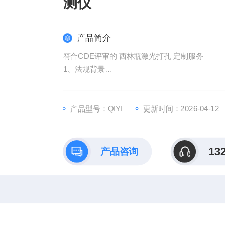
测仪
产品简介
符合CDE评审的 西林瓶激光打孔 定制服务
1、法规背景
1）USP1207 无菌产品包装密封性评估
产品型号：QIYI
更新时间：2026-04-12
2）CCIT（容器密封完整性测试）替代无菌试验作
南
13
产品咨询
3）2019年11月，CDE发布《化学药品注射
》第六