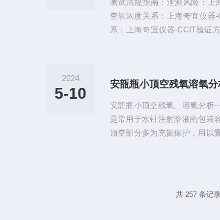
测试法规指南：泄漏风险：上海
了...
空氧浓度关系：上海奇宜仪器-
系：上海奇宜仪器-CCIT验
分析仪上海奇宜仪器-CCIT在线
★包装类型：西林瓶，安瓿瓶★规格
m-75mm★顶空高度：8mm★
2024
距：最小10mm★生产速度：6
5-10
可兼容不同规格瓶子尺寸安装环境温
安瓿瓶小顶空残氧、溶氧分析
是常用于水针注射溶液的包装
顶空部分多为充氮保护，用以
药品性质，药厂对顶空残氧的要
在3%或1%以内。在残氧检测
瓿瓶的规格普遍较小，顶空量极
an全溶封包装容器，取样不
共 257 条记录
求：1.需要单支采样检测，
耗。2.取样方便，操作安全快速目