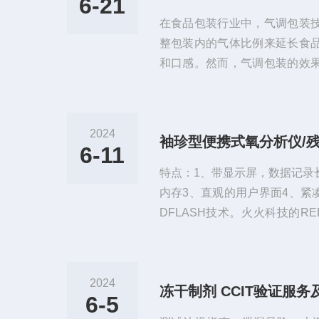
6-21
在食品包装行业中，气调包装
整包装内的气体比例来延长食
和口感。然而，气调包装的效
氧气的水平。气调包装残氧仪
准确测量包装内的微量氧气，
航。本文将探讨它的工作原理
2024
袖珍型便携式氧分析仪/
包装残氧仪主要用于检测气调
6-11
原理通常基于电化学或光学传
特点：1、带显示屏，数据记录长
还原反应来测定氧气分压，而光学
内存3、直观的用户界面4、紧凑（
DFLASH技术。火火科技的RE
析物敏感的REDFLASH传感器
可被红光激发，并在近红外（N
发光。REDFLASH技术以其
2024
冻干制剂 CCIT验证服
叉灵敏度和快速响应时间而令
6-5
少自发荧光样品引起的干扰。