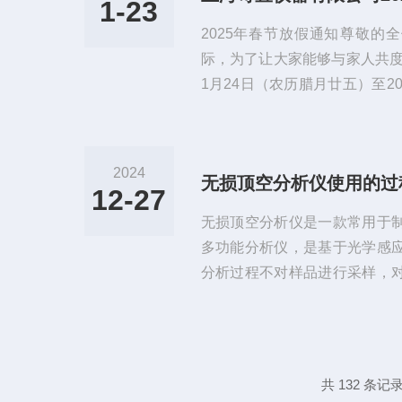
1-23
在激光成像取景器上的图像变
2025年春节放假通知‌尊敬
度‌。激光法检漏仪的应用场景和优
际，为了让大家能够与家人共度
1月24日（农历腊月廿五）至2
放假，共计12天。2月5日（
间，请大家注意以下事项：放
作，确保放假期间公司业务的
2024
意个人安全，遵守交通规则，
12-27
要处理，请及时与部门负责人
无损顶空分析仪是一款常用于
及家人春节快乐，身体健康，阖家.
多功能分析仪，是基于光学感
分析过程不对样品进行采样，
负压）无要求，小样气量仅需0.
传统方法，如电化学、氧化锆
有要求的采样分析方式。无损
器技术，电化学和红外原理针
共 132 条记录
主要以O2、N2混合或CO2、