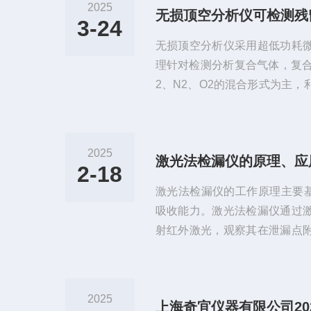
2025
无损顶空分析仪可检测残
3-24
无损顶空分析仪采用超低功耗
理针对检测分析复合气体，复合
2、N2、O2的混合形式为主
质与保鲜的目的。其中，CO2
的生长繁殖；O2抑制大多厌氧
色泽、维持新鲜果蔬富氧呼吸及
2025
激光法检漏仪的原理、应
组成配比根据食品种类、保藏
2-18
达到包装食品保鲜质量高、营
‌激光法检漏仪的工作原理‌主要
性状、延缓保鲜货架期的效果。无
吸收能力。激光法检漏仪通过
射红外激光，观察其在泄漏点
漏情况‌。激光法检漏仪工作原
SF6气体对长波红外线有很强
待检设备表面时，如果设备内部
2025
上海奇宜仪器有限公司20
被这些气体吸收，导致反射光