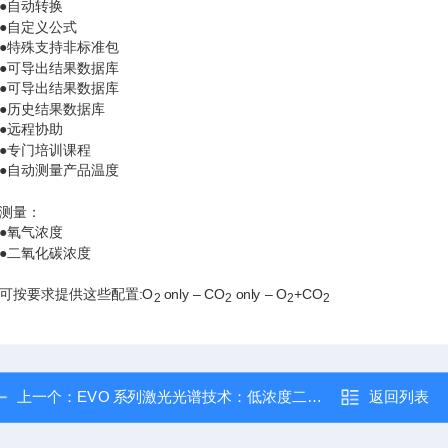
●自动转换
●自定义公式
●特殊支持非标准包
●可导出结果数据库
●可导出结果数据库
●历史结果数据库
●远程协助
●专门培训课程
●自动测量产品温度
测量：
●氧气浓度
●二氧化碳浓度
可按要求提供这些配置:O
only – CO
only – O
+CO
2
2
2
2
上一个：
EVO 系列激光光谱技术：低浓度二氧化碳的测量
返回列表