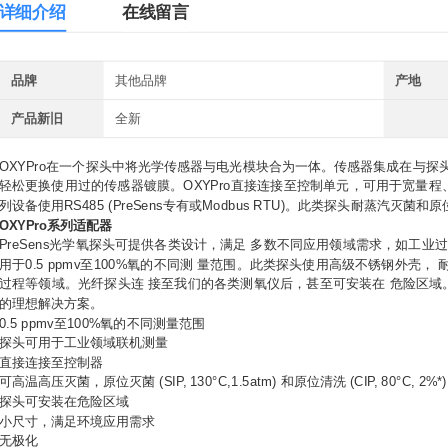
详细介绍
在线留言
品牌
其他品牌
产地
产品新旧
全新
OXYPro在一个探头中将光学传感器与电光模块合为一体。传感器集成在与探头
轻松更换使用过的传感器镀膜。OXYPro直接连接至控制单元，可用于宽量
列设备使用RS485 (PreSens专有或Modbus RTU)。此类探头耐蒸汽灭菌和
OXYPro系列适配器
PreSens光学氧探头可提供各类设计，满足 多数不同应用领域需求，如工业
用于0.5 ppmv至100%氧的不同测 量范围。此类探头使用高级不锈钢外壳
过程等领域。光纤探头连 接至我们的各类测氧仪后，甚至可安装在 危险区域。
的理想解决方案。
0.5 ppmv至100%氧的不同测量范围
探头可用于工业领域联机测量
直接连接至控制器
可高温高压灭菌，原位灭菌 (SIP, 130°C,1.5atm) 和原位清洗 (CIP, 80°C, 2%*)
探头可安装在危险区域
小尺寸，满足环境应用需求
无极化