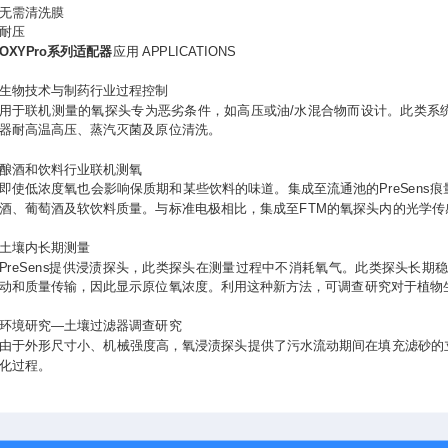
无需清洗膜
耐压
OXYPro系列适配器
应用 APPLICATIONS
生物技术与制药行业过程控制
用于联机测量的氧探头专为恶劣条件，如高压或油/水混合物而设计。此类系
器耐高温高压、蒸汽灭菌及原位清洗。
酿酒和饮料行业联机测氧
即使低浓度氧也会影响保质期和某些饮料的味道。集成至流通池的PreSens
酒、葡萄酒及软饮料质量。与标准电极相比，集成至FTM的氧探头内的光学
土壤内长期测量
PreSens提供浸渍探头，此类探头在测量过程中不消耗氧气。此类探头长期
动和质量传输，因此显示原位氧浓度。利用这种新方法，可调查研究对于植物
环境研究—土壤过滤器调查研究
由于外形尺寸小、机械强度高，氧浸渍探头提供了污水流动期间在填充滤砂的
化过程。