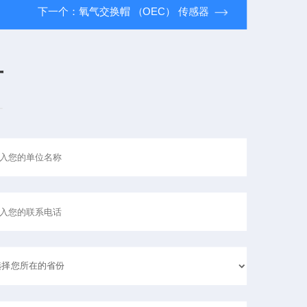
下一个：
氧气交换帽 （OEC） 传感器
言