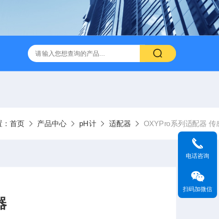
置：
首页
产品中心
pH计
适配器
OXYPro系列适配器 
电话咨询
扫码加微信
器