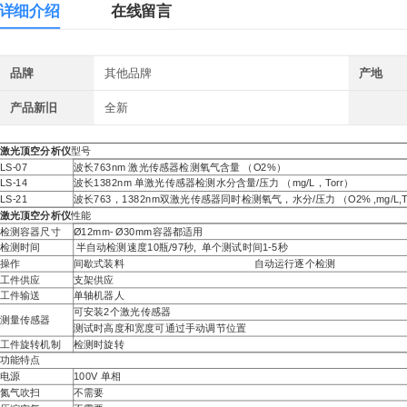
详细介绍
在线留言
品牌
其他品牌
产地
产品新旧
全新
激光顶空分析仪
型号
LS-07
波长763nm 激光传感器检测氧气含量 （O2%）
LS-14
波长1382nm 单激光传感器检测水分含量/压力 （mg/L，Torr）
LS-21
波长763，1382nm双激光传感器同时检测氧气，水分/压力 （O2% ,mg/L,To
激光顶空分析仪
性能
检测容器尺寸
Ø12mm- Ø30mm容器都适用
检测时间
半自动检测速度10瓶/97秒, 单个测试时间1-5秒
操作
间歇式装料 自动运行逐个检测
工件供应
支架供应
工件输送
单轴机器人
可安装2个激光传感器
测量传感器
测试时高度和宽度可通过手动调节位置
工件旋转机制
检测时旋转
功能特点
电源
100V 单相
氮气吹扫
不需要