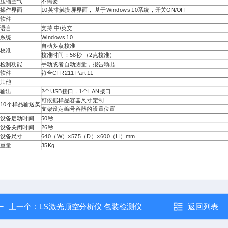
压缩空气
不需要
操作界面
10英寸触摸屏界面， 基于Windows 10系统，开关ON/OFF
软件
语言
支持 中/英文
系统
Windows 10
自动多点校准
校准
校准时间：58秒 （2点校准）
检测功能
手动或者自动测量，报告输出
软件
符合CFR211 Part 11
其他
输出
2个USB接口，1个LAN接口
可依据样品容器尺寸定制
10个样品输送架
支架设定编号容器的设置位置
设备启动时间
50秒
设备关闭时间
26秒
设备尺寸
640（W）×575（D）×600（H）mm
重量
35Kg
上一个：
LS激光顶空分析仪 包装检测仪
返回列表