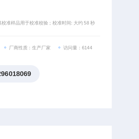
LSA激光顶空分析仪：校准：自动多点校准；提供校准样品用于校准校验；校准时间: 大约 58 秒
厂商性质：生产厂家
访问量：6144
296018069