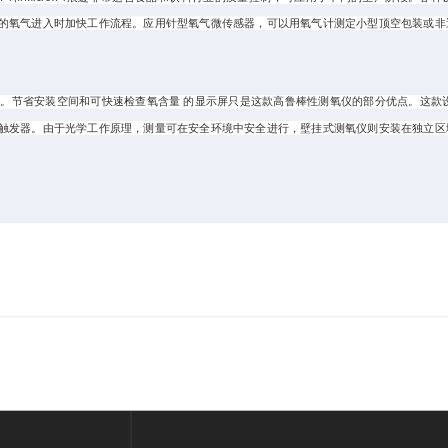
的氧气进入时加快工作流程。应用针型氧气微传感器，可以用氧气计测定小型顶空包装或非
中测氧。节省安装空间和可快速检查氧含量 的显示屏只是这款高鲁棒性测氧仪的部分优点。这款设备可通过
触发器。由于光学工作原理，测量可在安全环境中安全进行，壁挂式测氧仪则安装在独立区