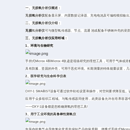
一、
无损
氧分析仪概述：
无损
氧分析仪
配备显示屏、内置数据记录器、充电电池及可编程模拟输出
二、
无损
氧分析仪介绍：
无损
氧
分析仪
可与微型氧传感器、节点、流通 池或配备不锈钢外壳的浸
三、
无损
氧分析仪
应用邻域：
1、环境与生物研究
手持式Microx 4和Microx 4轨迹是现场研究的理想工具，可
具有防溅，坚固的外壳，可用于恶劣环境。长期测量的特殊能量设置，几
2、医学研究与生命科学仪表
OXY-1 SMA和ST设备可通过软件轻松设置和操作，对空间要求降至低。
应用于众多组织工程域。与氧传感器同使用，此类设备允许在培养容器中进
——OXY-1设备都是您精确测氧的理想工具!
3、用于工业环境的高鲁棒性测氧仪
包装内的氧气会导致氧化变质并缩短产品的保质期。便携式手持式Micro