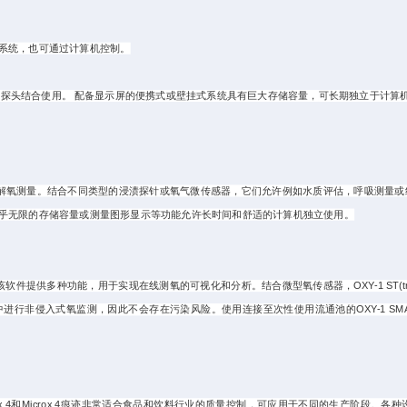
系统，也可通过计算机控制。
渍探头结合使用。 配备显示屏的便携式或壁挂式系统具有巨大存储容量，
可长期独立于计算
用于气体或溶解氧测量。结合不同类型的浸渍探针或氧气微传感器，它们允许例如水质评估，呼吸测
乎无限的存储容量或测量图形显示等功能允许长时间和舒适的计算机独立使用。
该软件提供多种功能，用于实现在线测氧的可视化和分析。结合微型氧传感器，OXY-1 ST(tr
行非侵入式氧监测，因此不会存在污染风险。使用连接至次性使用流通池的OXY-1 S
x 4和Microx 4痕迹非常适合食品和饮料行业的质量控制，可应用于不同的生产阶段。