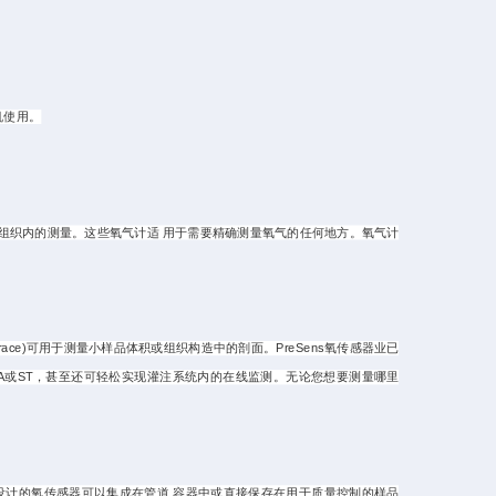
机使用。
量或组织内的测量。这些氧气计适 用于需要精确测量氧气的任何地方。氧气计
ace)可用于测量小样品体积或组织构造中的剖面。PreSens氧传感器业已
MA或ST，甚至还可轻松实现灌注系统内的在线监测。无论您想要测量哪里
各种设计的氧传感器可以集成在管道 容器中或直接保存在用于质量控制的样品