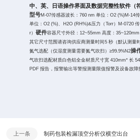
中、英、日语操作界面及数据完整性软件（符合 21
型号
M-07传感器波长：760 nm 单位：O2 (%)M-14
单位：O2 (%)、H2O (RH%)&压力（Torr）M-0720 
硬件
r）
容器尺寸外径：12~55mm 高度：35~120mm
其它尺寸范围请咨询供应商测量时间5 秒（默认测量时间
操
氮气选配（仅湿度测量需要氮气吹扫）≥99.9%N2
气吹扫选配材质白色铝全金材质尺寸宽 410mm* 长 540mm
PDF 报告，报警输出等警报测量限值报警及设备故障
上一条
制药包装检漏顶空分析仪横空出台