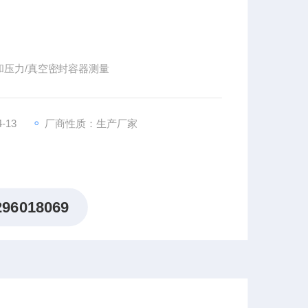
压力/真空密封容器测量
-13
厂商性质：生产厂家
296018069