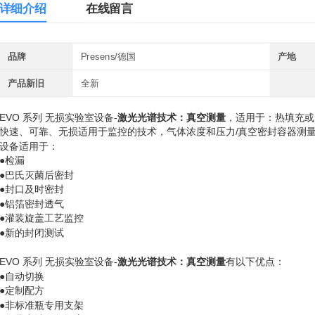
详细介绍
在线留言
品牌
Presens/德国
产地
产品新旧
全新
EVO 系列 无损实验室设备-
激光光谱技术：真空测量
，适用于：热填充或
快速、可靠、无损适用于监控的技术，气体浓度和压力/真空密封容器测
设备适用于：
●检漏
●巴氏灭菌后密封
●封口及时密封
●铝箔密封透气
●灌装旋盖工艺监控
●新的封闭测试
EVO 系列
无损实验室设备-
激光光谱技术：真空测量
有以下优点：
●自动切换
●定制配方
●非标准瓶专用支架