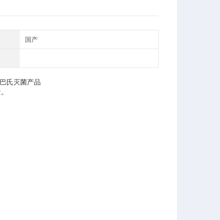
国产
巴氏灭菌产品
量。