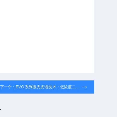
下一个：
EVO 系列激光光谱技术：低浓度二氧化碳的测量
言