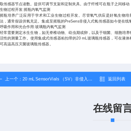
取传感器节点读数。提供可调节支架和定制夹具。由于纤维可在瓶子之间移动
生物过程开发:摇瓶内氧气监测
摇瓶培养广泛应用于学术和工业生物过程开发。尽管氧气供应是好氧生物培
法，通常假设供氧充足。集成至摇瓶的PreSens非侵入式氧传感器如今使在
呼吸作用和光合作用:玻璃瓶内氧气监测
经常需要测定水生生物，如无脊椎动物、幼虫期或卵，以及于细菌、细胞培养
活性的测量工作。使用集成式传感器粘扣带的20 mL玻璃瓶传感器，可在液
可高温高压灭菌玻璃瓶传感器。
上一个：
20 mL SensorVials （SV）非侵入式光学氧传感器 PH计（酸度计）
返回列表
在线留