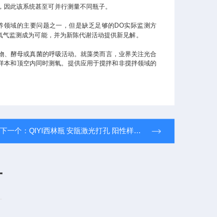
，因此该系统甚至可并行测量不同瓶子。
养领域的主要问题之一，但是缺乏足够的DO实际监测方
线氧气监测成为可能，并为新陈代谢活动提供新见解。
物、酵母或真菌的呼吸活动。就藻类而言，业界关注光合
体样本和顶空内同时测氧。提供应用于搅拌和非搅拌领域的
下一个：
QIYI西林瓶 安瓿激光打孔 阳性样品制备 密封性检测仪
言