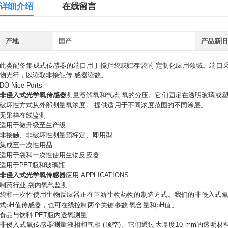
详细介绍
在线留言
产地
国产
产品新旧
此类配备集成式传感器的端口用于搅拌袋或贮存袋的 定制化应用领域。端口
物光纤，以读取非接触传 感器读数。
DO Nice Ports
非侵入式光学氧传感器
测量溶解氧和气态 氧的分压。它们固定在透明玻璃或塑
破坏性方式从外部测量氧浓度。 提供适用于不同浓度范围的不同涂层。
无采样在线监测
适用于微升级至生产级
非接触、非破坏性测量预标定、即用型
集成至一次性用品
适用于袋和一次性使用生物反应器
适用于PET瓶和玻璃瓶
非侵入式光学氧传感器
应用 APPLICATIONS
制药行业:袋内氧气监测
袋和一次性使用生物反应器正在革新生物药物的制造方式。我们的非侵入式氧
式pH值传感器，也可在线控制两个关键参数:氧含量和pH值。
食品与饮料:PET瓶内透氧测量
非侵入式氧传感器测量液相和气相 (顶空)。它们透过大厚度10 mm的透明