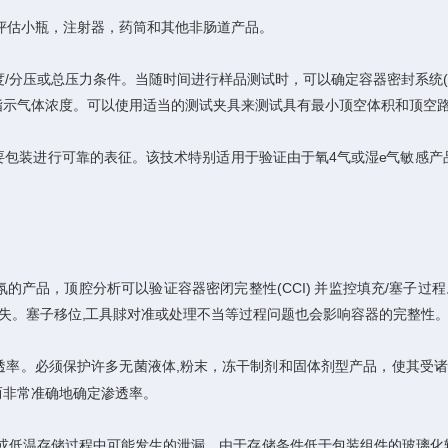
估小瓶，注射器，药筒和其他非肠道产品。
/分压或总压力条件。当随时间进行样品测试时，可以确定容器密封系统(C
示气体浓度。可以使用适当的测试夹具来测试具有最小顶空体积和顶空路
装进行可靠的表征。该技术特别适用于验证由于氧4气或湿e气敏感产
品，顶腔分析可以验证容器密闭完整性(CCI) 并监控填充/塞子过程
损失。塞子移位,工具賕对准或处理不当等过程问题也会影响容器的完整性
。必须保护许多无菌液体,粉末，冻干制剂和固体剂型产品，使其受诸如
而非常准确地确定渗透率。
温存储过程中可能发生的泄漏。由于存储条件低于包装组件的玻璃化转变温