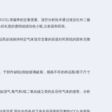
CS) 泄漏率的定量度量。顶空分析技术通过使近红外二极
径长度的透明或琥珀色小瓶,注射器和药筒。
品而必须保持特定气体顶空含量的容器封闭系统的固有完整
。于部件缺陷(例如玻璃破裂，规格不符的样品瓶/塞子尺寸
。
湿气,氧气和/或二氧化碳之类的反应性气体的侵害。分析
度,因此在些条件下丧失容器密闭完整性(CCI) 的风险