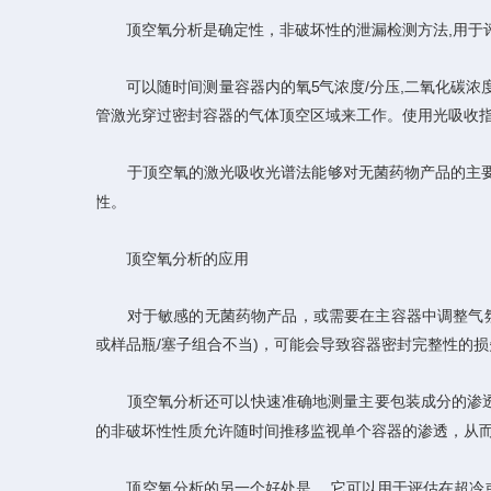
顶空氧分析是确定性，非破坏性的泄漏检测方法,用于评
可以随时间测量容器内的氧5气浓度/分压,二氧化碳浓度
管激光穿过密封容器的气体顶空区域来工作。使用光吸收指
于顶空氧的激光吸收光谱法能够对无菌药物产品的主要包
性。
顶空氧分析的应用
对于敏感的无菌药物产品，或需要在主容器中调整气氛的产
或样品瓶/塞子组合不当)，可能会导致容器密封完整性的
顶空氧分析还可以快速准确地测量主要包装成分的渗透率
的非破坏性性质允许随时间推移监视单个容器的渗透，从
顶空氧分析的另一个好处是， 它可以用于评估在超冷或低