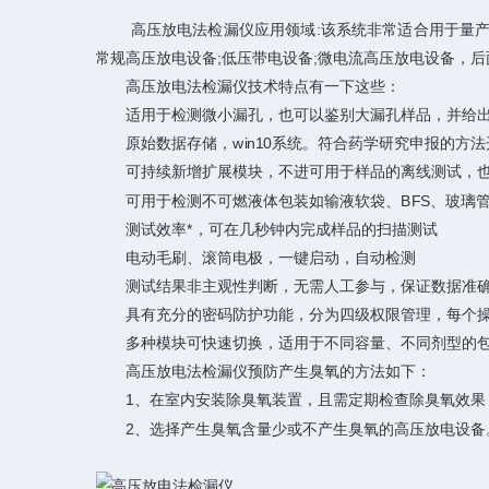
高压放电法检漏仪
应用领域:该系统非常适合用于量
常规高压放电设备;低压带电设备;微电流高压放电设备，
高压放电法检漏仪技术特点有一下这些：
适用于检测微小漏孔，也可以鉴别大漏孔样品，并给出
原始数据存储，win10系统。符合药学研究申报的方法
可持续新增扩展模块，不进可用于样品的离线测试，也
可用于检测不可燃液体包装如输液软袋、BFS、玻璃管
测试效率*，可在几秒钟内完成样品的扫描测试
电动毛刷、滚筒电极，一键启动，自动检测
测试结果非主观性判断，无需人工参与，保证数据准确
具有充分的密码防护功能，分为四级权限管理，每个操作
多种模块可快速切换，适用于不同容量、不同剂型的包
高压放电法检漏仪预防产生臭氧的方法如下：
1、在室内安装除臭氧装置，且需定期检查除臭氧效果
2、选择产生臭氧含量少或不产生臭氧的高压放电设备